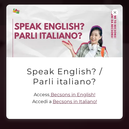
Speak English? /
Parli italiano?
Access
Becsons in English!
Accedi a
Becsons in Italiano!