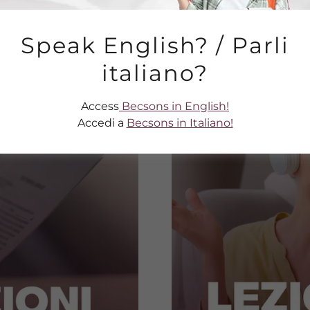
Speak English? / Parli
italiano?
Access
Becsons in English!
Accedi a
Becsons in Italiano!