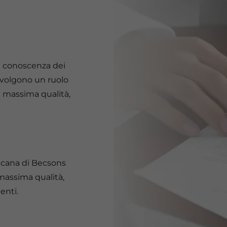
a conoscenza dei
 svolgono un ruolo
i massima qualità,
icana di Becsons
i massima qualità,
enti.