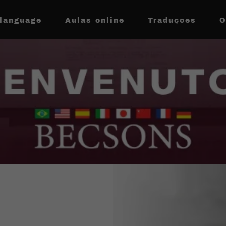
language
Aulas online
Traduçoes
O